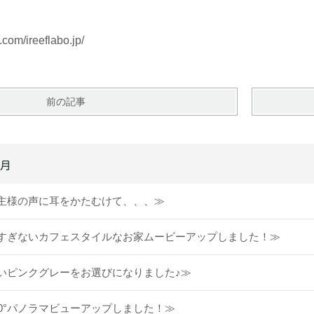
com/ireeflabo.jp/
前の記事
1月
主様の声に耳をかたむけて、、、≫
すぎないカフェスタイルなお家ムービーアップしました！≫
いピンクグレーをお選びになりました♪≫
60°パノラマビューアップしました！≫