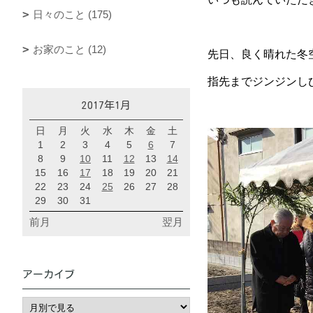
日々のこと (175)
お家のこと (12)
先日、良く晴れた冬
指先までジンジンし
2017年1月
日
月
火
水
木
金
土
1
2
3
4
5
6
7
8
9
10
11
12
13
14
15
16
17
18
19
20
21
22
23
24
25
26
27
28
29
30
31
前月
翌月
アーカイブ