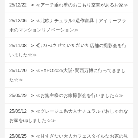
25/12/22
≪アーチ垂れ壁のおこもり空間があるお家≫
25/12/06
≪北欧ナチュラル×造作家具｜アイリーフラ
ボのマンションリノベーション≫
25/11/08
≪ﾘﾌｫｰﾑさせていただいた店舗の撮影会を行
いました☆≫
25/10/20
≪EXPO2025大阪･関西万博に行ってきまし
た☆≫
25/09/29
≪お施主様のお家撮影会を行いました☆≫
25/09/12
≪グレージュ系大人ナチュラルでおしゃれな
お家をupしました☆≫
25/08/25
≪甘すぎない大人カフェスタイルなお家の見