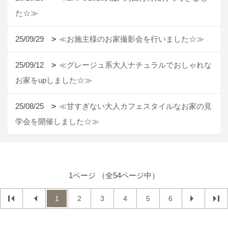
た☆≫
25/09/29
≪お施主様のお家撮影会を行いました☆≫
25/09/12
≪グレージュ系大人ナチュラルでおしゃれな
お家をupしました☆≫
25/08/25
≪甘すぎない大人カフェスタイルなお家の見
学会を開催しました☆≫
1ページ （全54ページ中）
1
2
3
4
5
6