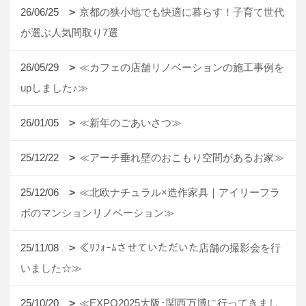
26/06/25
京都の狭小地でも快適に暮らす！子育て世代
が選ぶ人気間取り7選
26/05/29
≪カフェの店舗リノベーションの施工事例を
upしました♪≫
26/01/05
≪新年のごあいさつ≫
25/12/22
≪アーチ垂れ壁のおこもり空間があるお家≫
25/12/06
≪北欧ナチュラル×造作家具｜アイリーフラ
ボのマンションリノベーション≫
25/11/08
≪ﾘﾌｫｰﾑさせていただいた店舗の撮影会を行
いました☆≫
25/10/20
≪EXPO2025大阪･関西万博に行ってきまし