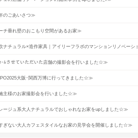
年のごあいさつ≫
ーチ垂れ壁のおこもり空間があるお家≫
欧ナチュラル×造作家具｜アイリーフラボのマンションリノベーシ
ﾌｫｰﾑさせていただいた店舗の撮影会を行いました☆≫
XPO2025大阪･関西万博に行ってきました☆≫
施主様のお家撮影会を行いました☆≫
レージュ系大人ナチュラルでおしゃれなお家をupしました☆≫
すぎない大人カフェスタイルなお家の見学会を開催しました☆≫