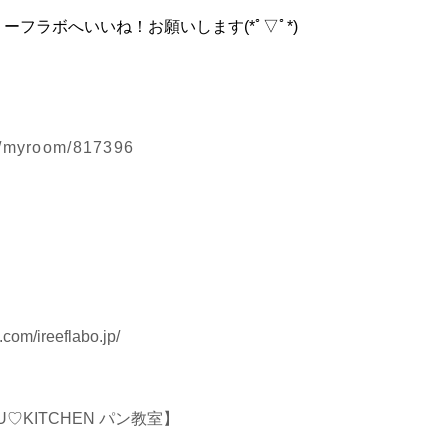
ーフラボへいいね！お願いします(*ﾟ▽ﾟ*)
jp/myroom/817396
com/ireeflabo.jp/
U♡KITCHEN パン教室】