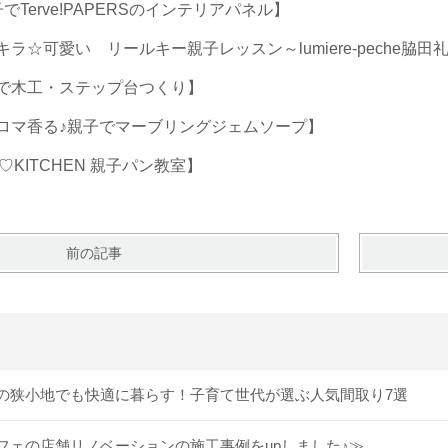
でTerve!PAPERSのインテリアパネル】
ラ☆可愛い リールキー親子レッスン～lumiere-peche脇田
子で木工・ステップ台つくり】
アロマ香る♪親子でマーブリングジェムソープ】
♡KITCHEN 親子パン教室】
前の記事
の狭小地でも快適に暮らす！子育て世代が選ぶ人気間取り7選
フェの店舗リノベーションの施工事例をupしました♪≫