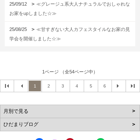
25/09/12
≪グレージュ系大人ナチュラルでおしゃれな
お家をupしました☆≫
25/08/25
≪甘すぎない大人カフェスタイルなお家の見
学会を開催しました☆≫
1ページ （全54ページ中）
1
2
3
4
5
6