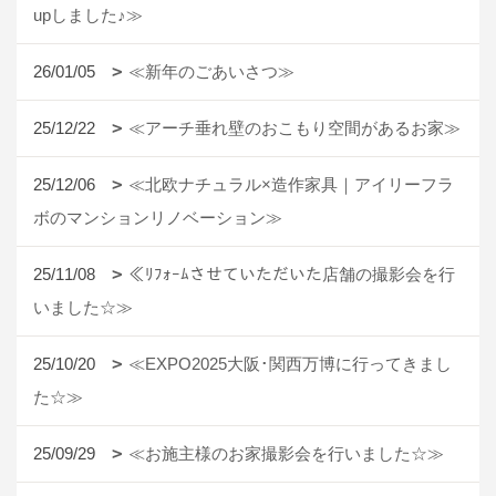
upしました♪≫
26/01/05
≪新年のごあいさつ≫
25/12/22
≪アーチ垂れ壁のおこもり空間があるお家≫
25/12/06
≪北欧ナチュラル×造作家具｜アイリーフラ
ボのマンションリノベーション≫
25/11/08
≪ﾘﾌｫｰﾑさせていただいた店舗の撮影会を行
いました☆≫
25/10/20
≪EXPO2025大阪･関西万博に行ってきまし
た☆≫
25/09/29
≪お施主様のお家撮影会を行いました☆≫