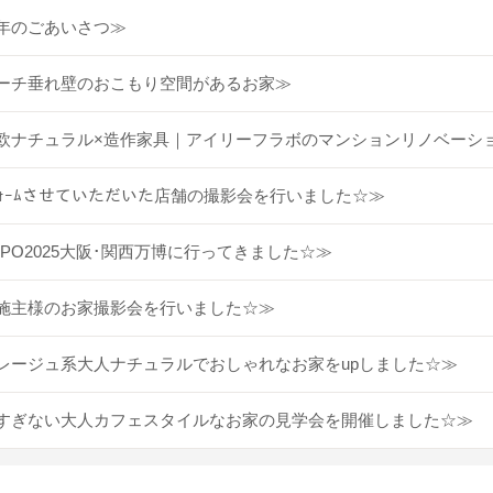
年のごあいさつ≫
ーチ垂れ壁のおこもり空間があるお家≫
欧ナチュラル×造作家具｜アイリーフラボのマンションリノベーシ
ﾌｫｰﾑさせていただいた店舗の撮影会を行いました☆≫
XPO2025大阪･関西万博に行ってきました☆≫
施主様のお家撮影会を行いました☆≫
レージュ系大人ナチュラルでおしゃれなお家をupしました☆≫
すぎない大人カフェスタイルなお家の見学会を開催しました☆≫