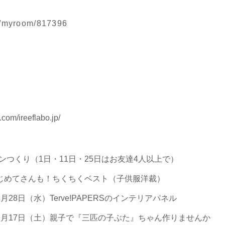
jp/myroom/817396
com/ireeflabo.jp/
パンつくり（1日・11日・25日はお友達4人以上で）
はじめてさんも！ちくちくベスト（子供服洋裁）
月28日（水）Terve!PAPERSのインテリアパネル
・2月17日（土）親子で『三匹の子ぶた』ちゃん作りませんか