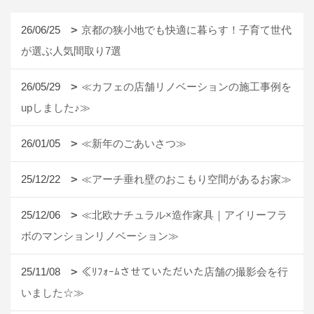
26/06/25
京都の狭小地でも快適に暮らす！子育て世代
が選ぶ人気間取り7選
26/05/29
≪カフェの店舗リノベーションの施工事例を
upしました♪≫
26/01/05
≪新年のごあいさつ≫
25/12/22
≪アーチ垂れ壁のおこもり空間があるお家≫
25/12/06
≪北欧ナチュラル×造作家具｜アイリーフラ
ボのマンションリノベーション≫
25/11/08
≪ﾘﾌｫｰﾑさせていただいた店舗の撮影会を行
いました☆≫