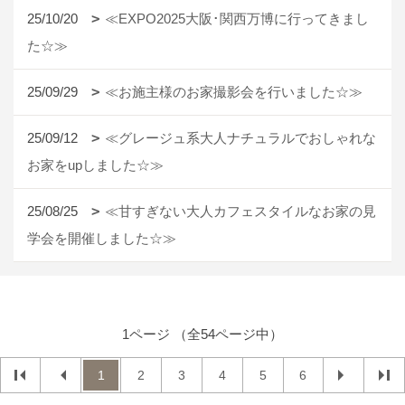
25/10/20
≪EXPO2025大阪･関西万博に行ってきまし
た☆≫
25/09/29
≪お施主様のお家撮影会を行いました☆≫
25/09/12
≪グレージュ系大人ナチュラルでおしゃれな
お家をupしました☆≫
25/08/25
≪甘すぎない大人カフェスタイルなお家の見
学会を開催しました☆≫
1ページ （全54ページ中）
1
2
3
4
5
6