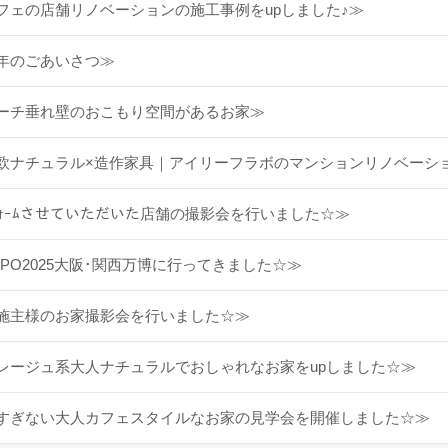
フェの店舗リノベーションの施工事例をupしました♪≫
年のごあいさつ≫
ーチ垂れ壁のおこもり空間があるお家≫
欧ナチュラル×造作家具｜アイリーフラボのマンションリノベーシ
ﾌｫｰﾑさせていただいた店舗の撮影会を行いました☆≫
XPO2025大阪･関西万博に行ってきました☆≫
施主様のお家撮影会を行いました☆≫
レージュ系大人ナチュラルでおしゃれなお家をupしました☆≫
すぎない大人カフェスタイルなお家の見学会を開催しました☆≫