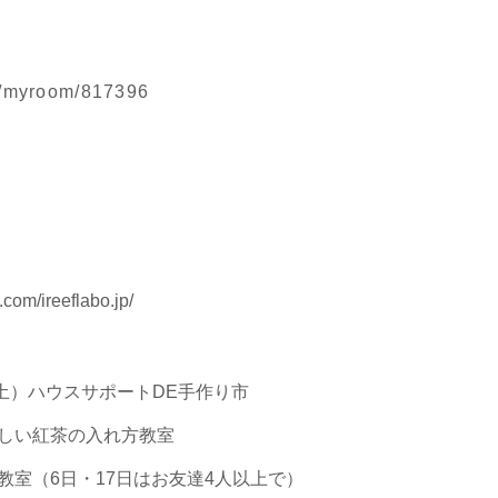
jp/myroom/817396
com/ireeflabo.jp/
日(土）ハウスサポートDE手作り市
いしい紅茶の入れ方教室
ン教室（6日・17日はお友達4人以上で）