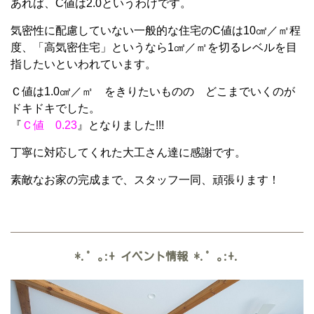
あれば、C値は2.0というわけです。
気密性に配慮していない一般的な住宅のC値は10㎠／㎡程
度、「高気密住宅」というなら1㎠／㎡を切るレベルを目
指したいといわれています。
Ｃ値は1.0㎠／㎡ をきりたいものの どこまでいくのが
ドキドキでした。
『
Ｃ値 0.23
』となりました!!!
丁寧に対応してくれた大工さん達に感謝です。
素敵なお家の完成まで、スタッフ一同、頑張ります！
*.゜｡:+
イベント情報
*.゜｡:+.