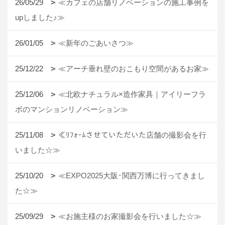
26/05/29
≪カフェの店舗リノベーションの施工事例を
upしました♪≫
26/01/05
≪新年のごあいさつ≫
25/12/22
≪アーチ垂れ壁のおこもり空間があるお家≫
25/12/06
≪北欧ナチュラル×造作家具｜アイリーフラ
ボのマンションリノベーション≫
25/11/08
≪ﾘﾌｫｰﾑさせていただいた店舗の撮影会を行
いました☆≫
25/10/20
≪EXPO2025大阪･関西万博に行ってきまし
た☆≫
25/09/29
≪お施主様のお家撮影会を行いました☆≫