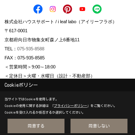
株式会社ハウスサポート / i leaf labo（アイリーフラボ）
〒617-0001
京都府向日市物集女町森ノ上6番地11
TEL：
075-935-8588
FAX：075-935-8585
＜営業時間＞9:00～18:00
＜定休日＞火曜・水曜日（設計・不動産部）
Cookieポリシー
Copyright (c) housesupport. All Rights Reserved.
当サイトではCookieを使用します。
Cookieの使用に関する詳細は 「
プライバシーポリシー
」をご覧ください。
Produced by
ゴデスクリエイト
Cookieを受け入れるか拒否するか選択してください。
同意する
同意しない