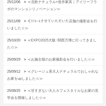
25/12/06
≪北欧ナチュラル×造作家具｜アイリーフラ
ボのマンションリノベーション≫
25/11/08
≪ﾘﾌｫｰﾑさせていただいた店舗の撮影会を行
いました☆≫
25/10/20
≪EXPO2025大阪･関西万博に行ってきまし
た☆≫
25/09/29
≪お施主様のお家撮影会を行いました☆≫
25/09/12
≪グレージュ系大人ナチュラルでおしゃれな
お家をupしました☆≫
25/08/25
≪甘すぎない大人カフェスタイルなお家の見
学会を開催しました☆≫