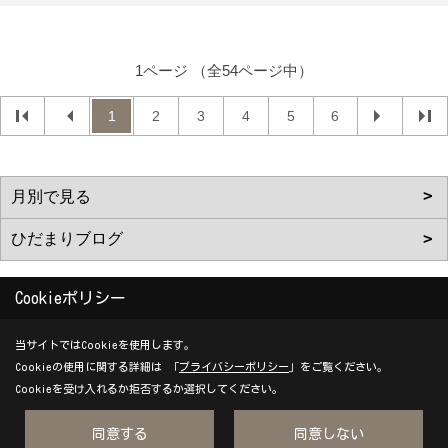
1ページ （全54ページ中）
1
2
3
4
5
6
Cookieポリシー
株式会社ハウスサポート / i leaf labo（アイリーフラボ）
当サイトではCookieを使用します。
〒617-0001
Cookieの使用に関する詳細は 「
プライバシーポリシー
」をご覧ください。
Cookieを受け入れるか拒否するか選択してください。
京都府向日市物集女町森ノ上6番地11
TEL：
075-935-8588
同意する
同意しない