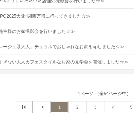
ﾌｫｰﾑさせていただいた店舗の撮影会を行いました☆≫
XPO2025大阪･関西万博に行ってきました☆≫
施主様のお家撮影会を行いました☆≫
レージュ系大人ナチュラルでおしゃれなお家をupしました☆≫
すぎない大人カフェスタイルなお家の見学会を開催しました☆≫
1ページ （全54ページ中）
1
2
3
4
5