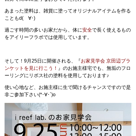
あまった塗料は、雑貨に塗ってオリジナルアイテムを作る
こともd(ゝ∀･)
過ごす時間の多いお家だから、体に
安全
で長く使えるもの
をアイリーフラボでは使用しています。
そして！9月25日に開催される、『
お家見学会 京田辺ブラ
ンケットを見に行こう！
』のお施主様宅でも、無垢のフロ
ーリングにリボス社の塗料を使用しております♪
使い心地など、お施主様に生で聞けるチャンスですので是
非ご参加下さい(*･∀･`)o