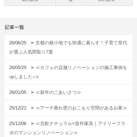
記事一覧
26/06/25
京都の狭小地でも快適に暮らす！子育て世代
が選ぶ人気間取り7選
26/05/29
≪カフェの店舗リノベーションの施工事例を
upしました♪≫
26/01/05
≪新年のごあいさつ≫
25/12/22
≪アーチ垂れ壁のおこもり空間があるお家≫
25/12/06
≪北欧ナチュラル×造作家具｜アイリーフラ
ボのマンションリノベーション≫