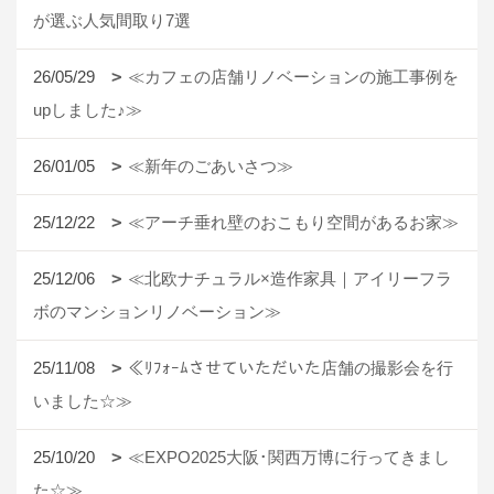
が選ぶ人気間取り7選
26/05/29
≪カフェの店舗リノベーションの施工事例を
upしました♪≫
26/01/05
≪新年のごあいさつ≫
25/12/22
≪アーチ垂れ壁のおこもり空間があるお家≫
25/12/06
≪北欧ナチュラル×造作家具｜アイリーフラ
ボのマンションリノベーション≫
25/11/08
≪ﾘﾌｫｰﾑさせていただいた店舗の撮影会を行
いました☆≫
25/10/20
≪EXPO2025大阪･関西万博に行ってきまし
た☆≫