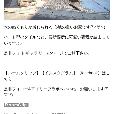
木のぬくもりが感じられる 心地の良いお家です(*＾∀＾)
ハート型のタイルなど、要所要所に可愛い要素が詰まって
いますよ♪
是非
フォトギャラリー
のページでご覧下さい。
【ルームクリップ】【インスタグラム】【facebook】はこ
ちら↓↓
是非フォロー&アイリーフラボへいいね！お願いします(*ﾟ
▽ﾟ*)
RoomClip