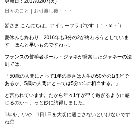
更新日：2017/02/07(火)
日々のこと
｜
お引渡し後・・・
皆さま こんにちは。アイリーフラボです（｀・ω・´）
夏休みも終わり、2016年も3分の2が終わろうとしていま
す。ほんと早いものですね～。
フランスの哲学者ポール・ジャネが発案したジャネーの法
則では、
『50歳の人間にとって1年の長さは人生の50分の1ほどで
あるが、5歳の人間にとっては5分の1に相当する。』
と言われています。だから年々1年が早く過ぎるように感
じるのか～、っと妙に納得しました。
1年を、いや、1日1日を大切に過ごさないといけないです
ね◎