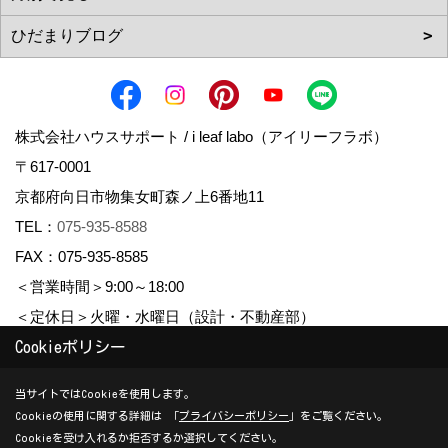
株式会社ハウスサポート / i leaf labo（アイリーフラボ）
〒617-0001
京都府向日市物集女町森ノ上6番地11
TEL：
075-935-8588
FAX：075-935-8585
＜営業時間＞9:00～18:00
＜定休日＞火曜・水曜日（設計・不動産部）
Cookieポリシー
Copyright (c) housesupport. All Rights Reserved.
当サイトではCookieを使用します。
Cookieの使用に関する詳細は 「
プライバシーポリシー
」をご覧ください。
Produced by
ゴデスクリエイト
Cookieを受け入れるか拒否するか選択してください。