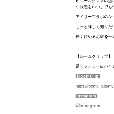
ビニールクロスの壁
な状態をいつまでも保
アイリーフラボのシ
もっと詳しく知りた
長く住めるお家を一
【ルームクリップ】【イ
是非フォロー&アイ
RoomClip
https://roomclip.jp/
instagram