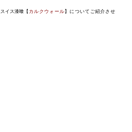
然スイス漆喰
【
カル
クウォール
】についてご紹介させ