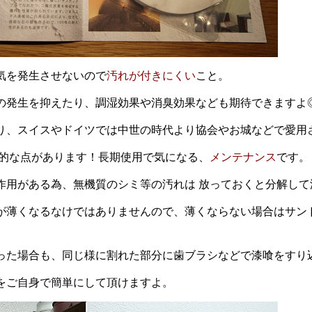
気を発生させないので
汚れが付きにくい
こと
。
の発生を抑えたり、調湿効果や消臭効果なども期待できますよ
り、スイスやドイツでは中世の時代より協会やお城などで愛用され
力的な点があります！長期使用で気になる、
メンテナンス
です。
作用がある為、無機質のシミ等の汚れは 放っておくと分解し
が薄くなるなけではありませんので、薄くならない場合はサン
った場合も、同じ様に割れた部分に歯ブラシなどで漆喰をすり
をご自身で簡単にして頂けますよ。