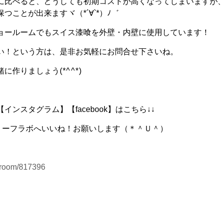
に比べると、どうしても初期コストが高くなってしまいますが
つことが出来ますヾ（*´∀`*）ﾉ゛
ョールームでもスイス漆喰を外壁・内壁に使用しています！
い！という方は、是非お気軽にお問合せ下さいね。
緒に作りましょう
(*^^*)
ンスタグラム】【facebook】はこちら↓↓
リーフラボへいいね！お願いします（＊＾Ｕ＾）
myroom/817396