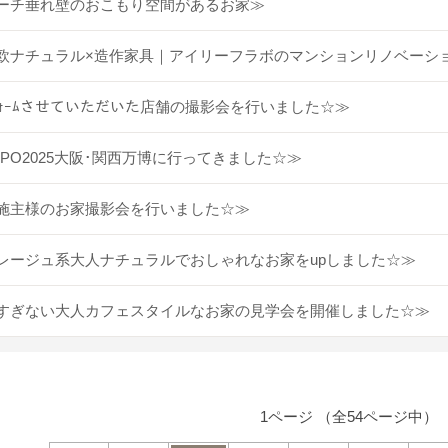
ーチ垂れ壁のおこもり空間があるお家≫
欧ナチュラル×造作家具｜アイリーフラボのマンションリノベーシ
ﾌｫｰﾑさせていただいた店舗の撮影会を行いました☆≫
XPO2025大阪･関西万博に行ってきました☆≫
施主様のお家撮影会を行いました☆≫
レージュ系大人ナチュラルでおしゃれなお家をupしました☆≫
すぎない大人カフェスタイルなお家の見学会を開催しました☆≫
1ページ （全54ページ中）