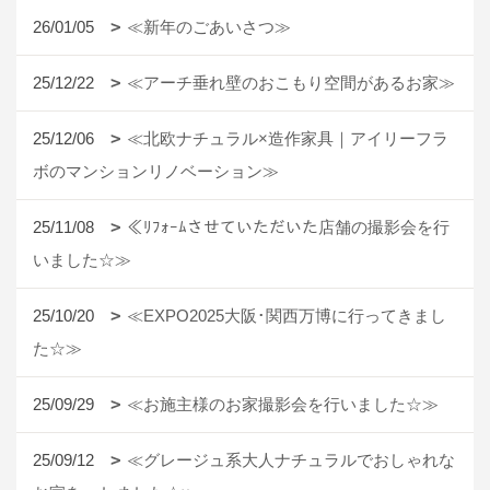
26/01/05
≪新年のごあいさつ≫
25/12/22
≪アーチ垂れ壁のおこもり空間があるお家≫
25/12/06
≪北欧ナチュラル×造作家具｜アイリーフラ
ボのマンションリノベーション≫
25/11/08
≪ﾘﾌｫｰﾑさせていただいた店舗の撮影会を行
いました☆≫
25/10/20
≪EXPO2025大阪･関西万博に行ってきまし
た☆≫
25/09/29
≪お施主様のお家撮影会を行いました☆≫
25/09/12
≪グレージュ系大人ナチュラルでおしゃれな