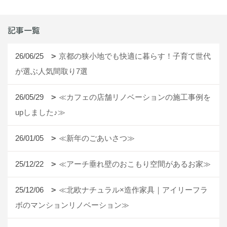
記事一覧
26/06/25
京都の狭小地でも快適に暮らす！子育て世代
が選ぶ人気間取り7選
26/05/29
≪カフェの店舗リノベーションの施工事例を
upしました♪≫
26/01/05
≪新年のごあいさつ≫
25/12/22
≪アーチ垂れ壁のおこもり空間があるお家≫
25/12/06
≪北欧ナチュラル×造作家具｜アイリーフラ
ボのマンションリノベーション≫