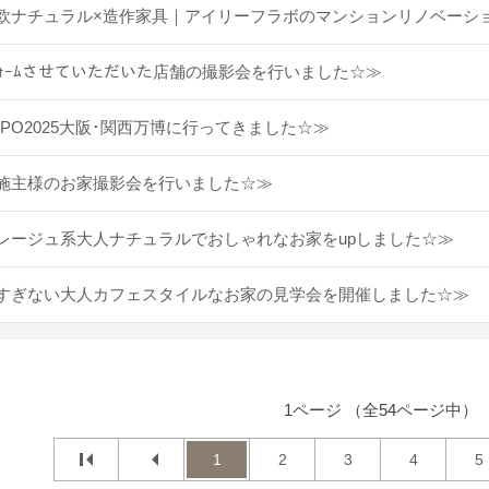
欧ナチュラル×造作家具｜アイリーフラボのマンションリノベーシ
ﾌｫｰﾑさせていただいた店舗の撮影会を行いました☆≫
XPO2025大阪･関西万博に行ってきました☆≫
施主様のお家撮影会を行いました☆≫
レージュ系大人ナチュラルでおしゃれなお家をupしました☆≫
すぎない大人カフェスタイルなお家の見学会を開催しました☆≫
1ページ （全54ページ中）
1
2
3
4
5