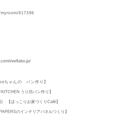
jp/myroom/817396
com/ireeflabo.jp/
Sapoちゃんの パン作り】
U♡KITCHEN うり坊パン作り】
(日) 【ほっこりお家づくりCafé
】
rve!PAPERSのインテリアパネルつくり】