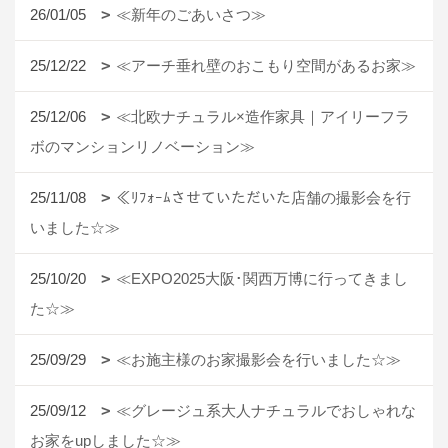
26/01/05
≪新年のごあいさつ≫
25/12/22
≪アーチ垂れ壁のおこもり空間があるお家≫
25/12/06
≪北欧ナチュラル×造作家具｜アイリーフラ
ボのマンションリノベーション≫
25/11/08
≪ﾘﾌｫｰﾑさせていただいた店舗の撮影会を行
いました☆≫
25/10/20
≪EXPO2025大阪･関西万博に行ってきまし
た☆≫
25/09/29
≪お施主様のお家撮影会を行いました☆≫
25/09/12
≪グレージュ系大人ナチュラルでおしゃれな
お家をupしました☆≫