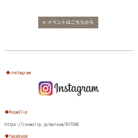
イベントはこちらから
◆instagram
◆RoomClip
https://roomclip.jp/myroom/817396
◆facebook