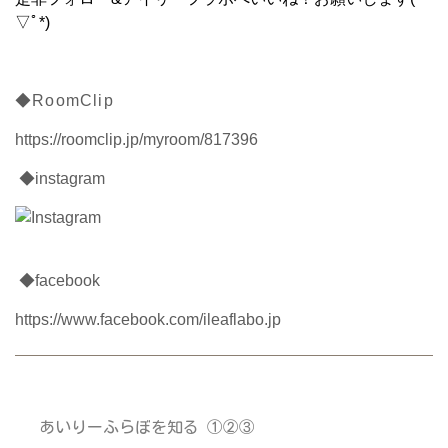
▽ﾟ*)
◆RoomClip
https://roomclip.jp/myroom/817396
◆instagram
◆facebook
https://www.facebook.com/ileaflabo.jp
あいりーふらぼを知る ①②③