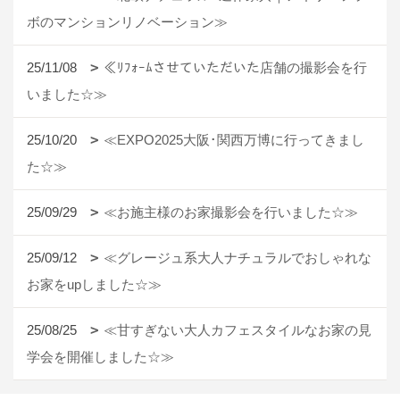
ボのマンションリノベーション≫
25/11/08
≪ﾘﾌｫｰﾑさせていただいた店舗の撮影会を行
いました☆≫
25/10/20
≪EXPO2025大阪･関西万博に行ってきまし
た☆≫
25/09/29
≪お施主様のお家撮影会を行いました☆≫
25/09/12
≪グレージュ系大人ナチュラルでおしゃれな
お家をupしました☆≫
25/08/25
≪甘すぎない大人カフェスタイルなお家の見
学会を開催しました☆≫