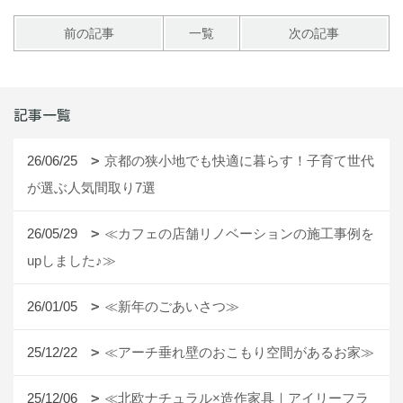
前の記事
一覧
次の記事
記事一覧
26/06/25
京都の狭小地でも快適に暮らす！子育て世代
が選ぶ人気間取り7選
26/05/29
≪カフェの店舗リノベーションの施工事例を
upしました♪≫
26/01/05
≪新年のごあいさつ≫
25/12/22
≪アーチ垂れ壁のおこもり空間があるお家≫
25/12/06
≪北欧ナチュラル×造作家具｜アイリーフラ