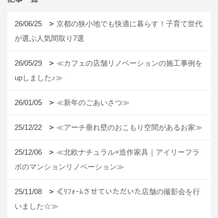
26/06/25
京都の狭小地でも快適に暮らす！子育て世代
が選ぶ人気間取り7選
26/05/29
≪カフェの店舗リノベーションの施工事例を
upしました♪≫
26/01/05
≪新年のごあいさつ≫
25/12/22
≪アーチ垂れ壁のおこもり空間があるお家≫
25/12/06
≪北欧ナチュラル×造作家具｜アイリーフラ
ボのマンションリノベーション≫
25/11/08
≪ﾘﾌｫｰﾑさせていただいた店舗の撮影会を行
いました☆≫