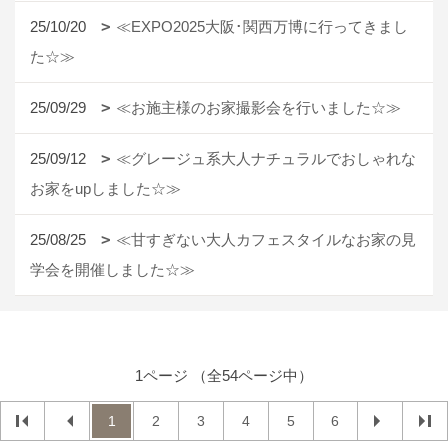
25/10/20
≪EXPO2025大阪･関西万博に行ってきまし
た☆≫
25/09/29
≪お施主様のお家撮影会を行いました☆≫
25/09/12
≪グレージュ系大人ナチュラルでおしゃれな
お家をupしました☆≫
25/08/25
≪甘すぎない大人カフェスタイルなお家の見
学会を開催しました☆≫
1ページ （全54ページ中）
1
2
3
4
5
6