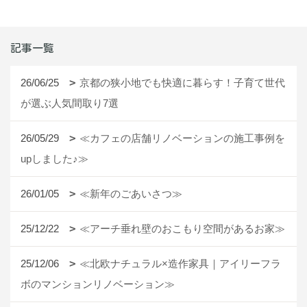
記事一覧
26/06/25
京都の狭小地でも快適に暮らす！子育て世代
が選ぶ人気間取り7選
26/05/29
≪カフェの店舗リノベーションの施工事例を
upしました♪≫
26/01/05
≪新年のごあいさつ≫
25/12/22
≪アーチ垂れ壁のおこもり空間があるお家≫
25/12/06
≪北欧ナチュラル×造作家具｜アイリーフラ
ボのマンションリノベーション≫