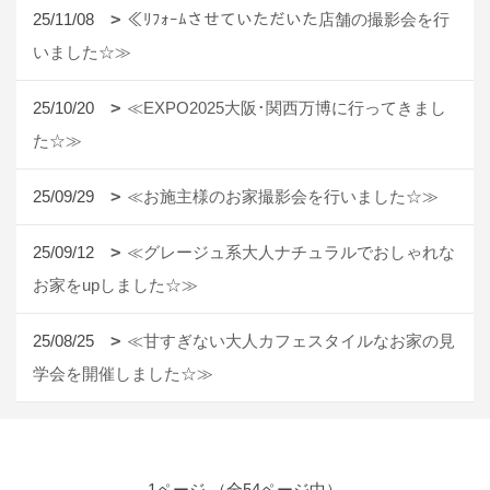
25/11/08
≪ﾘﾌｫｰﾑさせていただいた店舗の撮影会を行
いました☆≫
25/10/20
≪EXPO2025大阪･関西万博に行ってきまし
た☆≫
25/09/29
≪お施主様のお家撮影会を行いました☆≫
25/09/12
≪グレージュ系大人ナチュラルでおしゃれな
お家をupしました☆≫
25/08/25
≪甘すぎない大人カフェスタイルなお家の見
学会を開催しました☆≫
1ページ （全54ページ中）