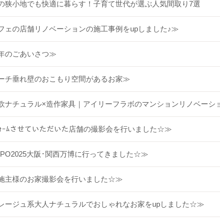
の狭小地でも快適に暮らす！子育て世代が選ぶ人気間取り7選
フェの店舗リノベーションの施工事例をupしました♪≫
年のごあいさつ≫
ーチ垂れ壁のおこもり空間があるお家≫
欧ナチュラル×造作家具｜アイリーフラボのマンションリノベーシ
ﾌｫｰﾑさせていただいた店舗の撮影会を行いました☆≫
XPO2025大阪･関西万博に行ってきました☆≫
施主様のお家撮影会を行いました☆≫
レージュ系大人ナチュラルでおしゃれなお家をupしました☆≫