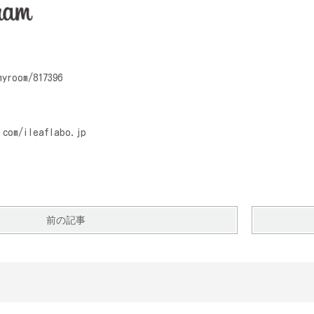
myroom/817396
.com/ileaflabo.jp
前の記事