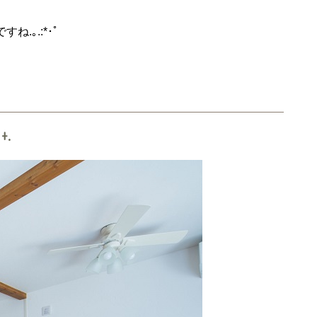
｡.:*･ﾟ
:+.