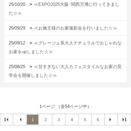
25/10/20
≪EXPO2025大阪･関西万博に行ってきまし
た☆≫
25/09/29
≪お施主様のお家撮影会を行いました☆≫
25/09/12
≪グレージュ系大人ナチュラルでおしゃれな
お家をupしました☆≫
25/08/25
≪甘すぎない大人カフェスタイルなお家の見
学会を開催しました☆≫
1ページ （全54ページ中）
1
2
3
4
5
6