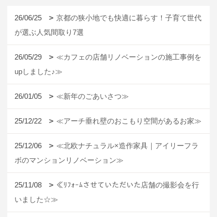
26/06/25
京都の狭小地でも快適に暮らす！子育て世代
が選ぶ人気間取り7選
26/05/29
≪カフェの店舗リノベーションの施工事例を
upしました♪≫
26/01/05
≪新年のごあいさつ≫
25/12/22
≪アーチ垂れ壁のおこもり空間があるお家≫
25/12/06
≪北欧ナチュラル×造作家具｜アイリーフラ
ボのマンションリノベーション≫
25/11/08
≪ﾘﾌｫｰﾑさせていただいた店舗の撮影会を行
いました☆≫