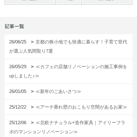
記事一覧
26/06/25
京都の狭小地でも快適に暮らす！子育て世代
が選ぶ人気間取り7選
26/05/29
≪カフェの店舗リノベーションの施工事例を
upしました♪≫
26/01/05
≪新年のごあいさつ≫
25/12/22
≪アーチ垂れ壁のおこもり空間があるお家≫
25/12/06
≪北欧ナチュラル×造作家具｜アイリーフラ
ボのマンションリノベーション≫