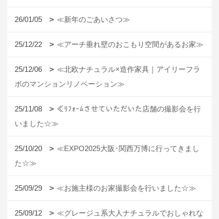
26/01/05
≪新年のごあいさつ≫
25/12/22
≪アーチ垂れ壁のおこもり空間があるお家≫
25/12/06
≪北欧ナチュラル×造作家具｜アイリーフラ
ボのマンションリノベーション≫
25/11/08
≪ﾘﾌｫｰﾑさせていただいた店舗の撮影会を行
いました☆≫
25/10/20
≪EXPO2025大阪･関西万博に行ってきまし
た☆≫
25/09/29
≪お施主様のお家撮影会を行いました☆≫
25/09/12
≪グレージュ系大人ナチュラルでおしゃれな