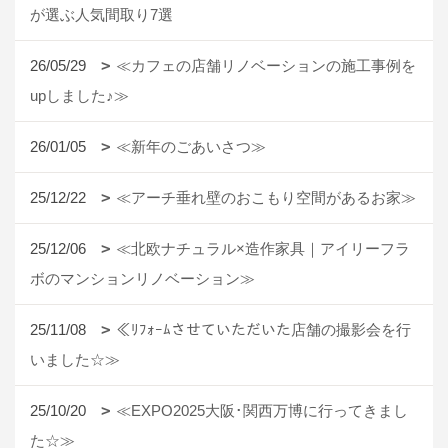
が選ぶ人気間取り7選
26/05/29
≪カフェの店舗リノベーションの施工事例を
upしました♪≫
26/01/05
≪新年のごあいさつ≫
25/12/22
≪アーチ垂れ壁のおこもり空間があるお家≫
25/12/06
≪北欧ナチュラル×造作家具｜アイリーフラ
ボのマンションリノベーション≫
25/11/08
≪ﾘﾌｫｰﾑさせていただいた店舗の撮影会を行
いました☆≫
25/10/20
≪EXPO2025大阪･関西万博に行ってきまし
た☆≫