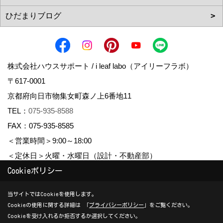
株式会社ハウスサポート / i leaf labo（アイリーフラボ）
〒617-0001
京都府向日市物集女町森ノ上6番地11
TEL：
075-935-8588
FAX：075-935-8585
＜営業時間＞9:00～18:00
＜定休日＞火曜・水曜日（設計・不動産部）
Cookieポリシー
Copyright (c) housesupport. All Rights Reserved.
当サイトではCookieを使用します。
Cookieの使用に関する詳細は 「
プライバシーポリシー
」をご覧ください。
Produced by
ゴデスクリエイト
Cookieを受け入れるか拒否するか選択してください。