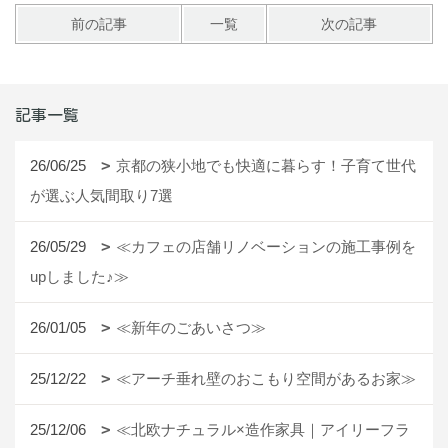
前の記事
一覧
次の記事
記事一覧
26/06/25
京都の狭小地でも快適に暮らす！子育て世代
が選ぶ人気間取り7選
26/05/29
≪カフェの店舗リノベーションの施工事例を
upしました♪≫
26/01/05
≪新年のごあいさつ≫
25/12/22
≪アーチ垂れ壁のおこもり空間があるお家≫
25/12/06
≪北欧ナチュラル×造作家具｜アイリーフラ