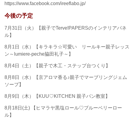
https://www.facebook.com/ireeflabo.jp/
今後の予定
7月31日（火）【親子でTerve!PAPERSのインテリアパネ
ル】
8月1日（水）【キラキラ☆可愛い リールキー親子レッス
ン～lumiere-peche脇田礼子～】
8月4日（土）【親子で木工・ステップ台つくり】
8月8日（水）【京アロマ香る♪親子でマーブリングジェム
ソープ】
8月9日（木）【KUU♡KITCHEN 親子パン教室】
8月18日(土) 【ヒマラヤ黒塩ロール♡ブルーベリーロー
ル】