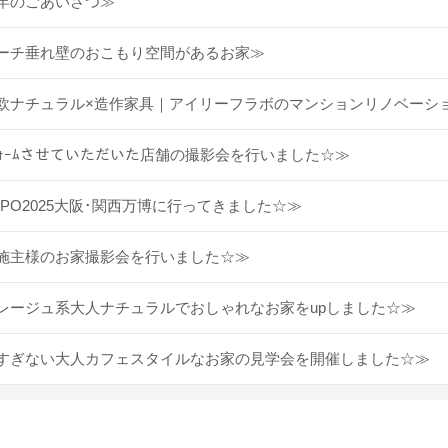
年のごあいさつ≫
ーチ垂れ壁のおこもり空間があるお家≫
欧ナチュラル×造作家具｜アイリーフラボのマンションリノベーシ
ﾌｫｰﾑさせていただいた店舗の撮影会を行いました☆≫
XPO2025大阪･関西万博に行ってきました☆≫
施主様のお家撮影会を行いました☆≫
レージュ系大人ナチュラルでおしゃれなお家をupしました☆≫
すぎない大人カフェスタイルなお家の見学会を開催しました☆≫