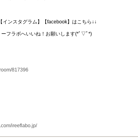
ンスタグラム】【facebook】はこちら↓↓
ーフラボへいいね！お願いします(*ﾟ▽ﾟ*)
myroom/817396
com/ireeflabo.jp/