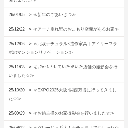
26/01/05
≪新年のごあいさつ≫
25/12/22
≪アーチ垂れ壁のおこもり空間があるお家≫
25/12/06
≪北欧ナチュラル×造作家具｜アイリーフラ
ボのマンションリノベーション≫
25/11/08
≪ﾘﾌｫｰﾑさせていただいた店舗の撮影会を行
いました☆≫
25/10/20
≪EXPO2025大阪･関西万博に行ってきまし
た☆≫
25/09/29
≪お施主様のお家撮影会を行いました☆≫
25/09/12
≪グレージュ系大人ナチュラルでおしゃれな