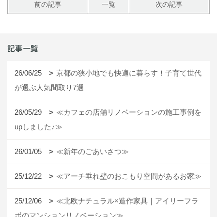
前の記事
一覧
次の記事
記事一覧
26/06/25
京都の狭小地でも快適に暮らす！子育て世代
が選ぶ人気間取り7選
26/05/29
≪カフェの店舗リノベーションの施工事例を
upしました♪≫
26/01/05
≪新年のごあいさつ≫
25/12/22
≪アーチ垂れ壁のおこもり空間があるお家≫
25/12/06
≪北欧ナチュラル×造作家具｜アイリーフラ
ボのマンションリノベーション≫