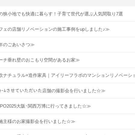
の狭小地でも快適に暮らす！子育て世代が選ぶ人気間取り7選
フェの店舗リノベーションの施工事例をupしました♪≫
年のごあいさつ≫
ーチ垂れ壁のおこもり空間があるお家≫
欧ナチュラル×造作家具｜アイリーフラボのマンションリノベーシ
ﾌｫｰﾑさせていただいた店舗の撮影会を行いました☆≫
XPO2025大阪･関西万博に行ってきました☆≫
施主様のお家撮影会を行いました☆≫