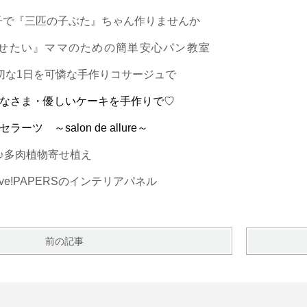
親子で『三匹の子ぶた』ちゃん作りませんか
させたい』ママのための簡単安心パン教室
大切な1日を可憐な手作りコサージュで
なさま・優しいケーキを手作りで♡
ツ ～salon de allure～
♪多肉植物寄せ植え
rve!PAPERSのインテリアパネル
前の記事