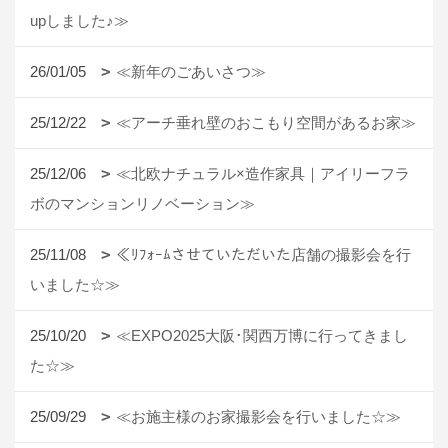
upしました♪≫
26/01/05
≪新年のごあいさつ≫
25/12/22
≪アーチ垂れ壁のおこもり空間があるお家≫
25/12/06
≪北欧ナチュラル×造作家具｜アイリーフラ
ボのマンションリノベーション≫
25/11/08
≪ﾘﾌｫｰﾑさせていただいた店舗の撮影会を行
いました☆≫
25/10/20
≪EXPO2025大阪･関西万博に行ってきまし
た☆≫
25/09/29
≪お施主様のお家撮影会を行いました☆≫