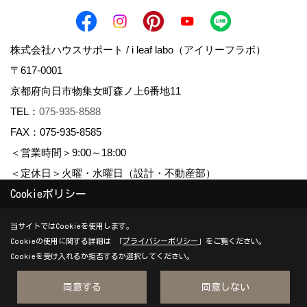
株式会社ハウスサポート / i leaf labo（アイリーフラボ）
〒617-0001
京都府向日市物集女町森ノ上6番地11
TEL：
075-935-8588
FAX：075-935-8585
＜営業時間＞9:00～18:00
＜定休日＞火曜・水曜日（設計・不動産部）
Cookieポリシー
Copyright (c) housesupport. All Rights Reserved.
当サイトではCookieを使用します。
Cookieの使用に関する詳細は 「
プライバシーポリシー
」をご覧ください。
Produced by
ゴデスクリエイト
Cookieを受け入れるか拒否するか選択してください。
同意する
同意しない