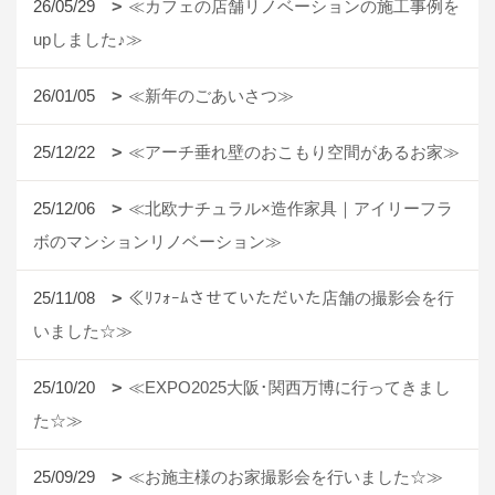
26/05/29
≪カフェの店舗リノベーションの施工事例を
upしました♪≫
26/01/05
≪新年のごあいさつ≫
25/12/22
≪アーチ垂れ壁のおこもり空間があるお家≫
25/12/06
≪北欧ナチュラル×造作家具｜アイリーフラ
ボのマンションリノベーション≫
25/11/08
≪ﾘﾌｫｰﾑさせていただいた店舗の撮影会を行
いました☆≫
25/10/20
≪EXPO2025大阪･関西万博に行ってきまし
た☆≫
25/09/29
≪お施主様のお家撮影会を行いました☆≫