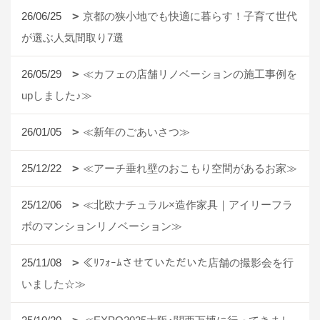
26/06/25
京都の狭小地でも快適に暮らす！子育て世代
が選ぶ人気間取り7選
26/05/29
≪カフェの店舗リノベーションの施工事例を
upしました♪≫
26/01/05
≪新年のごあいさつ≫
25/12/22
≪アーチ垂れ壁のおこもり空間があるお家≫
25/12/06
≪北欧ナチュラル×造作家具｜アイリーフラ
ボのマンションリノベーション≫
25/11/08
≪ﾘﾌｫｰﾑさせていただいた店舗の撮影会を行
いました☆≫