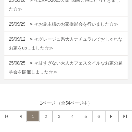
25/10/20
≪EXPO2025大阪･関西万博に行ってきまし
た☆≫
25/09/29
≪お施主様のお家撮影会を行いました☆≫
25/09/12
≪グレージュ系大人ナチュラルでおしゃれな
お家をupしました☆≫
25/08/25
≪甘すぎない大人カフェスタイルなお家の見
学会を開催しました☆≫
1ページ （全54ページ中）
1
2
3
4
5
6