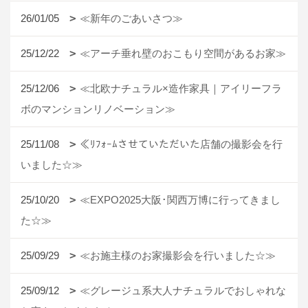
26/01/05
≪新年のごあいさつ≫
25/12/22
≪アーチ垂れ壁のおこもり空間があるお家≫
25/12/06
≪北欧ナチュラル×造作家具｜アイリーフラ
ボのマンションリノベーション≫
25/11/08
≪ﾘﾌｫｰﾑさせていただいた店舗の撮影会を行
いました☆≫
25/10/20
≪EXPO2025大阪･関西万博に行ってきまし
た☆≫
25/09/29
≪お施主様のお家撮影会を行いました☆≫
25/09/12
≪グレージュ系大人ナチュラルでおしゃれな