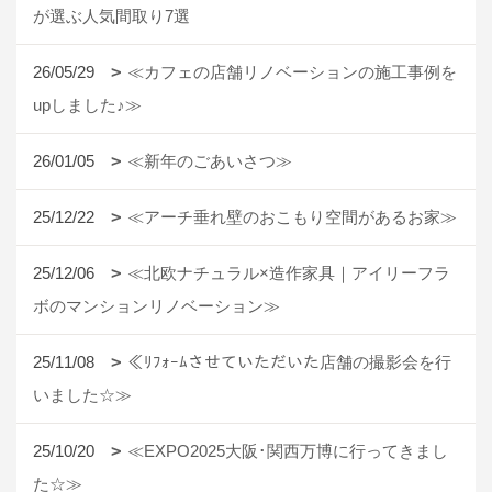
が選ぶ人気間取り7選
26/05/29
≪カフェの店舗リノベーションの施工事例を
upしました♪≫
26/01/05
≪新年のごあいさつ≫
25/12/22
≪アーチ垂れ壁のおこもり空間があるお家≫
25/12/06
≪北欧ナチュラル×造作家具｜アイリーフラ
ボのマンションリノベーション≫
25/11/08
≪ﾘﾌｫｰﾑさせていただいた店舗の撮影会を行
いました☆≫
25/10/20
≪EXPO2025大阪･関西万博に行ってきまし
た☆≫