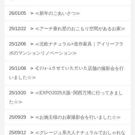
26/01/05
≪新年のごあいさつ≫
25/12/22
≪アーチ垂れ壁のおこもり空間があるお家≫
25/12/06
≪北欧ナチュラル×造作家具｜アイリーフラ
ボのマンションリノベーション≫
25/11/08
≪ﾘﾌｫｰﾑさせていただいた店舗の撮影会を行
いました☆≫
25/10/20
≪EXPO2025大阪･関西万博に行ってきまし
た☆≫
25/09/29
≪お施主様のお家撮影会を行いました☆≫
25/09/12
≪グレージュ系大人ナチュラルでおしゃれな