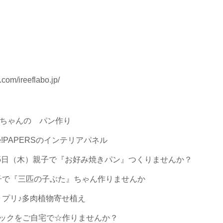
com/ireeflabo.jp/
poちゃんの パン作り
ve!PAPERSのインテリアパネル
月5日（木）親子で『お好み焼きパン』つくりませんか？
親子で『三匹の子ぶた』ちゃん作りませんか
リプリ♪多肉植物寄せ植え
朝マックをご自宅で☆作りませんか？