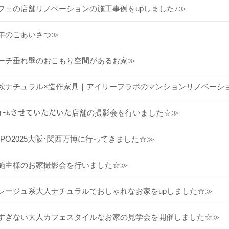
フェの店舗リノベーションの施工事例をupしました♪≫
年のごあいさつ≫
ーチ垂れ壁のおこもり空間があるお家≫
欧ナチュラル×造作家具｜アイリーフラボのマンションリノベーシ
ﾌｫｰﾑさせていただいた店舗の撮影会を行いました☆≫
XPO2025大阪･関西万博に行ってきました☆≫
施主様のお家撮影会を行いました☆≫
レージュ系大人ナチュラルでおしゃれなお家をupしました☆≫
すぎない大人カフェスタイルなお家の見学会を開催しました☆≫