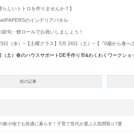
【愛らしいトトロを作りませんか？】
rve!PAPERSのインテリアパネル
午の節句・鯉ロールでお祝いしましょう！
3日（水）~
【土曜クラス】5月 24日（土）~
【『0歳から食べ
6日（土）春のハウスサポートDE手作り市&わくわくワークショ
前の記事
の狭小地でも快適に暮らす！子育て世代が選ぶ人気間取り7選