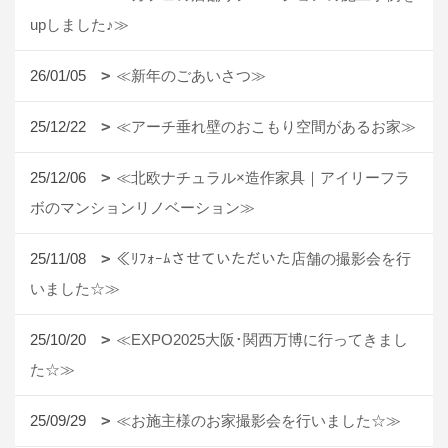
upしました♪≫
26/01/05
≪新年のごあいさつ≫
25/12/22
≪アーチ垂れ壁のおこもり空間があるお家≫
25/12/06
≪北欧ナチュラル×造作家具｜アイリーフラ
ボのマンションリノベーション≫
25/11/08
≪ﾘﾌｫｰﾑさせていただいた店舗の撮影会を行
いました☆≫
25/10/20
≪EXPO2025大阪･関西万博に行ってきまし
た☆≫
25/09/29
≪お施主様のお家撮影会を行いました☆≫