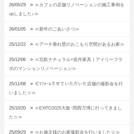
26/05/29
≪カフェの店舗リノベーションの施工事例を
upしました♪≫
26/01/05
≪新年のごあいさつ≫
25/12/22
≪アーチ垂れ壁のおこもり空間があるお家≫
25/12/06
≪北欧ナチュラル×造作家具｜アイリーフラ
ボのマンションリノベーション≫
25/11/08
≪ﾘﾌｫｰﾑさせていただいた店舗の撮影会を行
いました☆≫
25/10/20
≪EXPO2025大阪･関西万博に行ってきまし
た☆≫
25/09/29
≪お施主様のお家撮影会を行いました☆≫