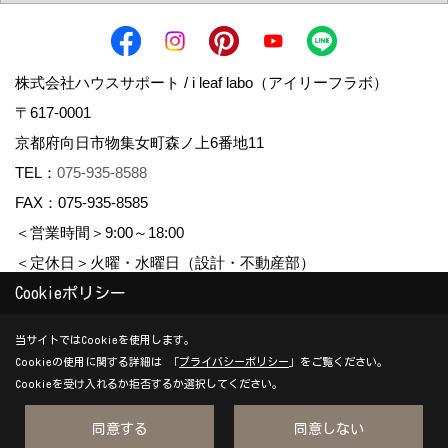
株式会社ハウスサポート / i leaf labo（アイリーフラボ）
〒617-0001
京都府向日市物集女町森ノ上6番地11
TEL：
075-935-8588
FAX：075-935-8585
＜営業時間＞9:00～18:00
＜定休日＞火曜・水曜日（設計・不動産部）
Cookieポリシー
Copyright (c) housesupport. All Rights Reserved.
当サイトではCookieを使用します。
Cookieの使用に関する詳細は 「
プライバシーポリシー
」をご覧ください。
Produced by
ゴデスクリエイト
Cookieを受け入れるか拒否するか選択してください。
同意する
同意しない