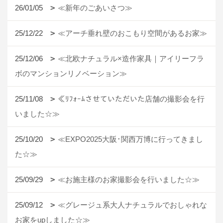
26/01/05
≪新年のごあいさつ≫
25/12/22
≪アーチ垂れ壁のおこもり空間があるお家≫
25/12/06
≪北欧ナチュラル×造作家具｜アイリーフラ
ボのマンションリノベーション≫
25/11/08
≪ﾘﾌｫｰﾑさせていただいた店舗の撮影会を行
いました☆≫
25/10/20
≪EXPO2025大阪･関西万博に行ってきまし
た☆≫
25/09/29
≪お施主様のお家撮影会を行いました☆≫
25/09/12
≪グレージュ系大人ナチュラルでおしゃれな
お家をupしました☆≫