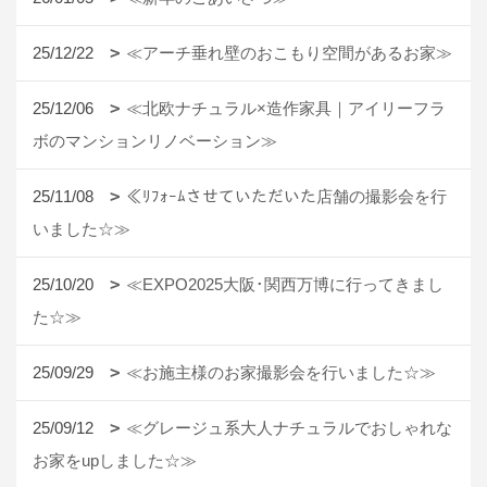
25/12/22
≪アーチ垂れ壁のおこもり空間があるお家≫
25/12/06
≪北欧ナチュラル×造作家具｜アイリーフラ
ボのマンションリノベーション≫
25/11/08
≪ﾘﾌｫｰﾑさせていただいた店舗の撮影会を行
いました☆≫
25/10/20
≪EXPO2025大阪･関西万博に行ってきまし
た☆≫
25/09/29
≪お施主様のお家撮影会を行いました☆≫
25/09/12
≪グレージュ系大人ナチュラルでおしゃれな
お家をupしました☆≫