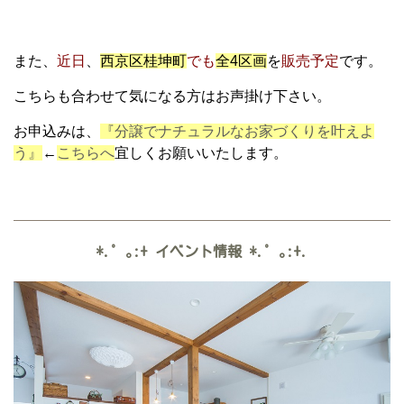
また、
近日
、
西京区桂坤町
でも
全4区画
を
販売予定
です。
こちらも合わせて気になる方はお声掛け下さい。
お申込みは、
『分譲でナチュラルなお家づくりを叶えよ
う』
←
こちらへ
宜しくお願いいたします。
*.゜｡:+
イベント情報
*.゜｡:+.