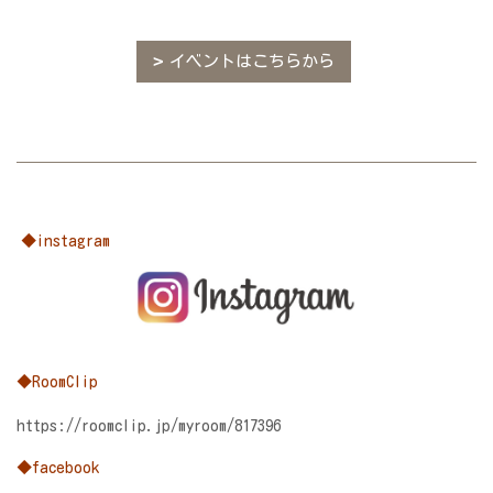
イベントはこちらから
◆instagram
◆RoomClip
https://roomclip.jp/myroom/817396
◆facebook