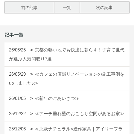
前の記事
一覧
次の記事
記事一覧
26/06/25
京都の狭小地でも快適に暮らす！子育て世代
が選ぶ人気間取り7選
26/05/29
≪カフェの店舗リノベーションの施工事例を
upしました♪≫
26/01/05
≪新年のごあいさつ≫
25/12/22
≪アーチ垂れ壁のおこもり空間があるお家≫
25/12/06
≪北欧ナチュラル×造作家具｜アイリーフラ