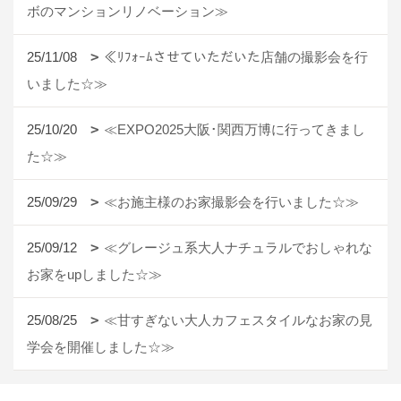
ボのマンションリノベーション≫
25/11/08
≪ﾘﾌｫｰﾑさせていただいた店舗の撮影会を行
いました☆≫
25/10/20
≪EXPO2025大阪･関西万博に行ってきまし
た☆≫
25/09/29
≪お施主様のお家撮影会を行いました☆≫
25/09/12
≪グレージュ系大人ナチュラルでおしゃれな
お家をupしました☆≫
25/08/25
≪甘すぎない大人カフェスタイルなお家の見
学会を開催しました☆≫