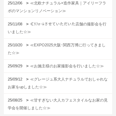
25/12/06
≪北欧ナチュラル×造作家具｜アイリーフラ
ボのマンションリノベーション≫
25/11/08
≪ﾘﾌｫｰﾑさせていただいた店舗の撮影会を行
いました☆≫
25/10/20
≪EXPO2025大阪･関西万博に行ってきまし
た☆≫
25/09/29
≪お施主様のお家撮影会を行いました☆≫
25/09/12
≪グレージュ系大人ナチュラルでおしゃれな
お家をupしました☆≫
25/08/25
≪甘すぎない大人カフェスタイルなお家の見
学会を開催しました☆≫